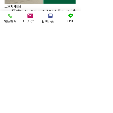
上塗り2回目
2回塗装することでしっかりとした厚みのある塗
膜を形成します。
電話番号
メールアドレス
お問い合わせフォーム
LINE
鉄部塗装
 庇塗装