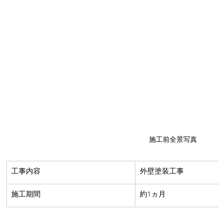
施工前全景写真
​工事内容
​外壁塗装工事
​施工期間
約1ヵ月