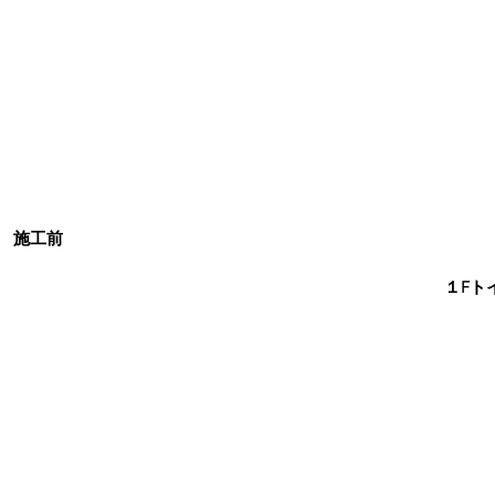
施工前
１Fト