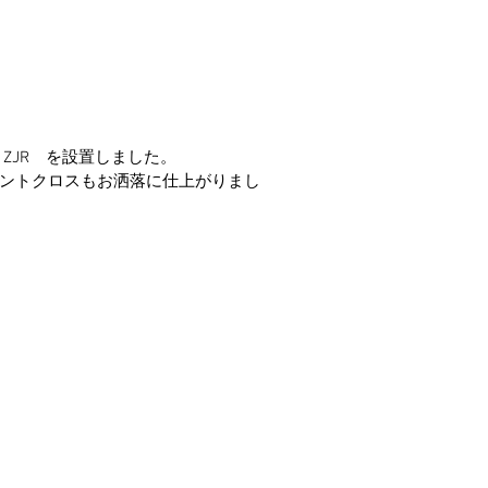
　
O　ZJR　を設置しました。
ントクロスもお洒落に仕上がりまし