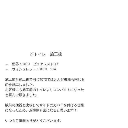
2Fトイレ　施工後
便器：TOTO　ピュアレストQR
ウォシュレット：TOTO　S1A
施工前と施工後で同じTOTOでほとんど機能も同じも
のを施工しました。
お客様にも施工前のトイレよりコンパクトになった
と喜んで頂きました。
以前の便器と比較してサイドにカバーを付ける仕様
になったため、お掃除も楽になると思います！
いつもご依頼ありがとうございます。