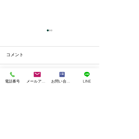
コメント
コメントを追加…
外壁・屋根塗装工事 上
外壁・屋根塗装
電話番号
メールアドレス
お問い合わせフォーム
LINE
益城郡益城町Ｙ様邸
本市東区Ｗ様邸
TEL.0120-118-810
TEL.096-370-8100
​FAX.096-370-1717