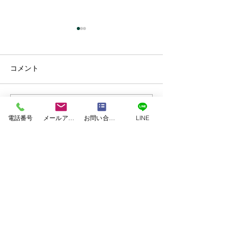
コメント
コメントを追加…
菊陽町原水Ⅰ様邸 外
西区小島F様邸
電話番号
メールアドレス
お問い合わせフォーム
LINE
壁・屋根塗装工事
工事
TEL.0120-118-810
TEL.096-370-8100
​FAX.096-370-1717
営業時間：09:00～18:00
建設業許可番号