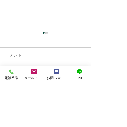
コメント
コメントを追加…
電話番号
メールアドレス
お問い合わせフォーム
LINE
外壁・屋根塗装工事 上
外壁・屋根塗装
益城郡益城町Ｙ様邸
本市東区Ｗ様邸
TEL.0120-118-810
TEL.096-370-8100