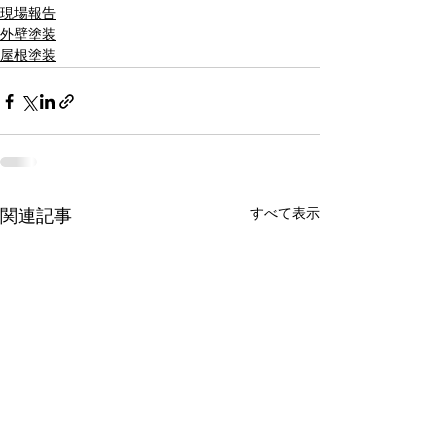
現場報告
外壁塗装
屋根塗装
すべて表示
関連記事