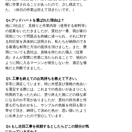
曜に作業されることがあったので、少し残念でし
た。（休日の作業は控えて頂きたいです。）
Ｑ4.グッドハートを選ばれた理由は？
他に3社ほど、見積りと作業内容（使用する材料等）
の提案をいただきましたが、貴社が一番、我が家の
現状について問題点を的確に述べられ、それに対す
る対応策を具体的に説明され、私たちが納得のでき
る最適な材用と方法の提供を頂けました。また、費
用についても貴社は、資格を持たれた職人（従業
員）さんが実際に作業に当たられることで、他社の
ように間に入るマージンが発生しない分、適正な価
格だと判断できました。
Ｑ5. 工事を終えてのお気持ちを教えて下さい。
非常に満足しています。特に外壁及び屋根の色合い
を選定する際には、これまでの色合いがあまりにも
特異的であったために、塗り終えた後にどの様な家
になるのか不安がありましたが、貴社の担当者と何
度も打ち合わせをし、サンプルの色板を何回も取り
寄せて頂き、納得して決めた色が、思い描いたよう
に出来上がったので安心しています。
Ｑ6.もし次回工事を依頼するとしたらどこの部分が気