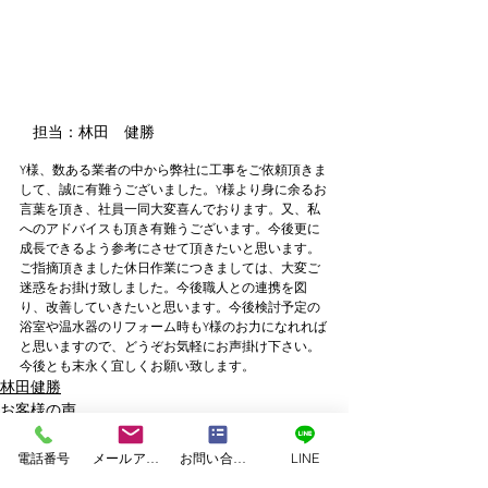
担当：林田　健勝
Y様、数ある業者の中から弊社に工事をご依頼頂きま
して、誠に有難うございました。Y様より身に余るお
言葉を頂き、社員一同大変喜んでおります。又、私
へのアドバイスも頂き有難うございます。今後更に
成長できるよう参考にさせて頂きたいと思います。
ご指摘頂きました休日作業につきましては、大変ご
迷惑をお掛け致しました。今後職人との連携を図
り、改善していきたいと思います。今後検討予定の
浴室や温水器のリフォーム時もY様のお力になれれば
と思いますので、どうぞお気軽にお声掛け下さい。
今後とも末永く宜しくお願い致します。
林田健勝
お客様の声
電話番号
メールアドレス
お問い合わせフォーム
LINE