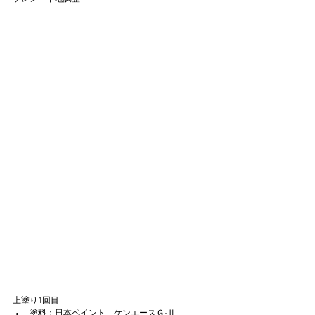
上塗り1回目
塗料：日本ペイント　ケンエースＧ-Ⅱ