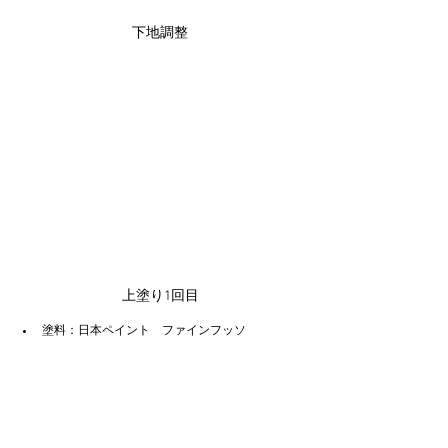
下地調整
上塗り1回目
塗料：日本ペイント　ファインフッソ