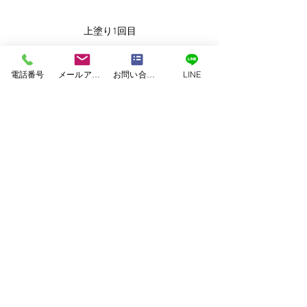
上塗り1回目
上塗り1回目・・・仕上げ塗料の色で一度塗装し
ます。
電話番号
メールアドレス
お問い合わせフォーム
LINE
塗料・・・日本ペイント　ファインフッソ
上塗り2回目
上塗り2回目・・・2回塗装することでしっかり
とした厚みのある塗膜を形成します。