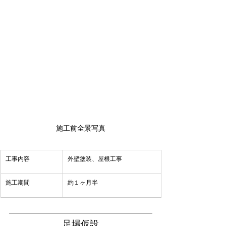
施工前全景写真
​工事内容
外壁塗装、屋根工事
​施工期間
約１ヶ月半
足場仮設