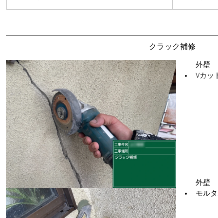
クラック補修
外壁　
Vカッ
外壁　
モルタ