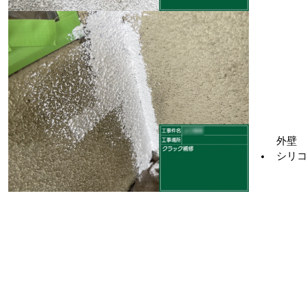
外壁　
シリコ