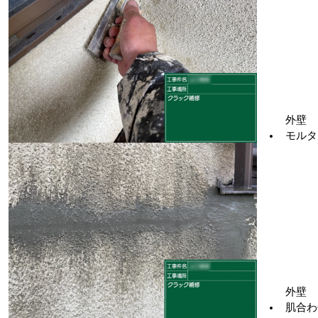
外壁　
モルタ
外壁　
肌合わ