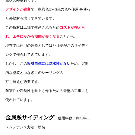
板状の外壁材です。
デザインが豊富
で、多彩色(2～3色の色を使用)を使っ
た外壁材も増えてきています。
この板材は工場で生産されるため
コストが抑えら
れ、工事にかかる期間が短くなる
ことから、
現在では住宅の外壁としては7～8割がこのサイディ
ングで作られてきています。
しかし、この
板材自体には防水性がない
ため、定期
的な塗装とつなぎ目のシーリングの
打ち替えが必要です。
耐震性や断熱性を向上させるための外壁の工事にも
使われています。
金属系サイディング
　耐用年数：約40年　
メンテナンス方法：塗装