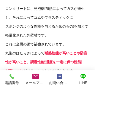
コンクリートに、発泡剤(加熱によってガスが発生
し、それによってゴムやプラスティックに
スポンジのような性能を与えるためのもの)を加えて
軽量化された外壁材です。
これは金属の網で補強されています。
気泡のはたらきによって
断熱性能が高いことや防音
性が高いこと、調湿性能(湿度を一定に保つ性能)
が高いこと
がメリットとしてあげられます。
注意点としては、幅が60ｃｍと狭く、厚みもあるた
電話番号
メールアドレス
お問い合わせフォーム
LINE
め、サイディングと比べてパネルの
継ぎ目が多く、
使用されるシーリングが多くなって
しまう
ことがデメリットです。
さて、ここまで外壁の種類や性能についてそれぞれ