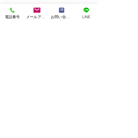
電話番号
メールアドレス
お問い合わせフォーム
LINE
コメント
コメントを追加…
外壁・屋根塗装工事 上
外壁・屋根塗装
益城郡益城町Ｙ様邸
本市東区Ｗ様邸