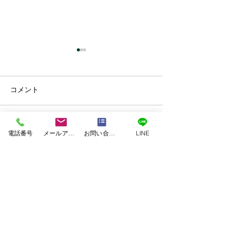
コメント
コメントを追加…
外壁・屋根塗装工事 上
外壁・屋根塗装
電話番号
メールアドレス
お問い合わせフォーム
LINE
益城郡益城町Ｙ様邸
本市東区Ｗ様邸
TEL.0120-118-810
TEL.096-370-8100
​FAX.096-370-1717