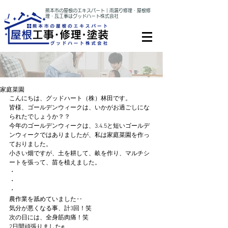
熊本市の屋根のエキスパート｜雨漏り修理・屋根修
理・瓦工事はグッドハート株式会社
家庭菜園
こんにちは、グッドハート（株）林田です。
皆様、ゴールデンウィークは、いかがお過ごしにな
られたでしょうか？？
今年のゴールデンウィークは、3.4.5と短いゴールデ
ンウィークではありましたが、私は家庭菜園を作っ
ておりました。
小さい畑ですが、土を耕して、畝を作り、マルチシ
ートを張って、苗を植えました。
・
・
・
農作業を舐めていました‥
気分が悪くなる事、計3回！笑
次の日には、全身筋肉痛！笑
2日間頑張りました✊