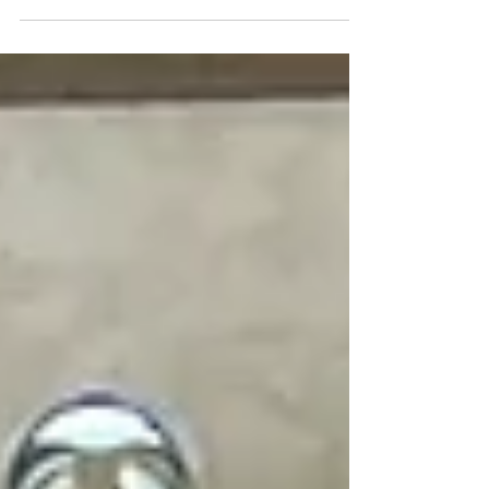
塗料：アステックペイント シリコンREVO 軒
天塗装 上塗り塗料：日本ペイント ケンエース
Ｇ-Ⅱ 鉄部塗装 防錆材：エスケー化研 マイル
ドボーセイ...