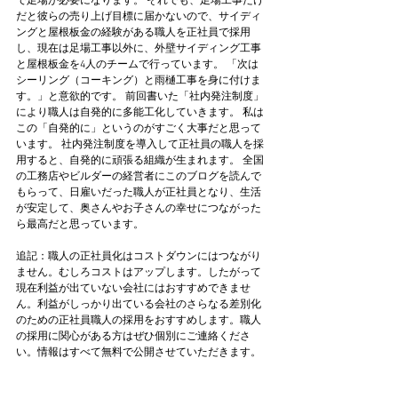
で足場が必要になります。 それでも、足場工事だけ
だと彼らの売り上げ目標に届かないので、サイディ
ングと屋根板金の経験がある職人を正社員で採用
し、現在は足場工事以外に、外壁サイディング工事
と屋根板金を4人のチームで行っています。 「次は
シーリング（コーキング）と雨樋工事を身に付けま
す。」と意欲的です。 前回書いた「社内発注制度」
により職人は自発的に多能工化していきます。 私は
この「自発的に」というのがすごく大事だと思って
います。 社内発注制度を導入して正社員の職人を採
用すると、自発的に頑張る組織が生まれます。 全国
の工務店やビルダーの経営者にこのブログを読んで
もらって、日雇いだった職人が正社員となり、生活
が安定して、奥さんやお子さんの幸せにつながった
ら最高だと思っています。   
追記：職人の正社員化はコストダウンにはつながり
ません。むしろコストはアップします。したがって
現在利益が出ていない会社にはおすすめできませ
ん。利益がしっかり出ている会社のさらなる差別化
のための正社員職人の採用をおすすめします。職人
の採用に関心がある方はぜひ個別にご連絡くださ
い。情報はすべて無料で公開させていただきます。