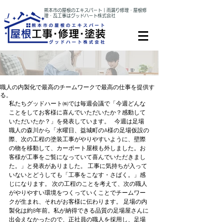
熊本市の屋根のエキスパート｜雨漏り修理・屋根修
理・瓦工事はグッドハート株式会社
職人の内製化で最高のチームワークで最高の仕事を提供す
る。
私たちグッドハート㈱では毎週会議で「今週どんな
ことをしてお客様に喜んでいただいたか？感動して
いただいたか？」を発表しています。   今週は足場
職人の森川から「水曜日、益城町のA様の足場仮設の
際、次の工程の塗装工事がやりやすいように、壁際
の物を移動して、カーポート屋根も外しました。お
客様が工事をご覧になっていて喜んでいただきまし
た。」と発表がありました。 工事に気持ちが入って
いないとどうしても「工事をこなす・さばく。」感
じになります。 次の工程のことを考えて、次の職人
がやりやすい環境をつくっていくことでチームワー
クが生まれ、それがお客様に伝わります。 足場の内
製化は約8年前。私が納得できる品質の足場屋さんに
出会えなかったので、正社員の職人を採用し、足場